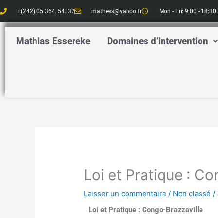
Aller
+(242) 05.364. 54. 32
mathess@yahoo.fr
Mon - Fri: 9:00 - 18:30
au
contenu
Mathias Essereke
Domaines d’intervention
Loi et Pratique : C
Laisser un commentaire
/
Non classé
/
Loi et Pratique : Congo-Brazzaville