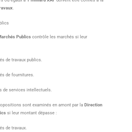
rs ou égaux à
1 milliard XAF
doivent être confiés à la
Travaux
.
blics
Marchés Publics
contrôle les marchés si leur
s de travaux publics.
s de fournitures.
 de services intellectuels.
propositions sont examinés en amont par la
Direction
ics
si leur montant dépasse :
és de travaux.