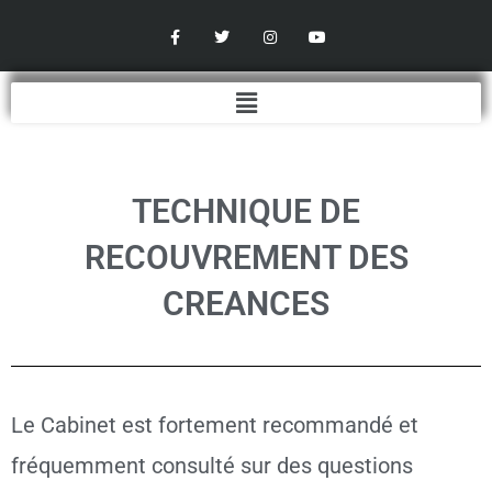
Aller
F
T
I
Y
a
w
n
o
au
c
i
s
u
contenu
e
t
t
t
b
t
a
u
Menu
o
e
g
b
o
r
r
e
k
a
-
m
f
TECHNIQUE DE
RECOUVREMENT DES
CREANCES
Le Cabinet est fortement recommandé et
fréquemment consulté sur des questions