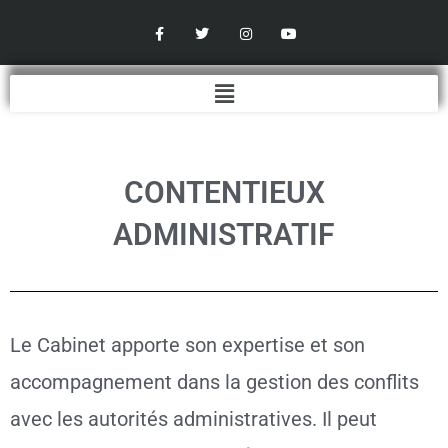
Aller
F
T
I
Y
a
w
n
o
au
c
i
s
u
contenu
e
t
t
t
b
t
a
u
Menu
o
e
g
b
o
r
r
e
k
a
-
m
f
CONTENTIEUX
ADMINISTRATIF
Le Cabinet apporte son expertise et son
accompagnement dans la gestion des conflits
avec les autorités administratives. Il peut