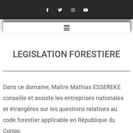
Aller
F
T
I
Y
a
w
n
o
au
c
i
s
u
contenu
e
t
t
t
b
t
a
u
Menu
o
e
g
b
o
r
r
e
k
a
-
m
f
LEGISLATION FORESTIERE
Dans ce domaine, Maître Mathias ESSEREKE
conseille et assiste les entreprises nationales
et étrangères sur les questions relatives au
code forestier applicable en République du
Congo.