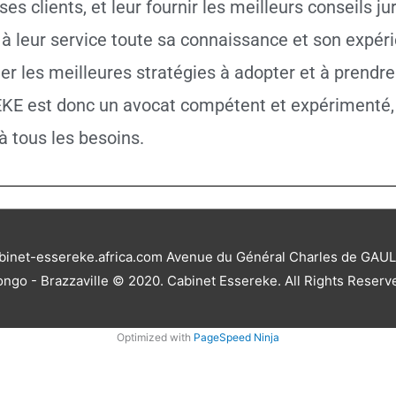
ses clients, et leur fournir les meilleurs conseils ju
et à leur service toute sa connaissance et son expér
er les meilleures stratégies à adopter et à prendre 
KE est donc un avocat compétent et expérimenté, q
à tous les besoins.
abinet-essereke.africa.com Avenue du Général Charles de GA
ngo - Brazzaville © 2020. Cabinet Essereke. All Rights Reserv
Optimized with
PageSpeed Ninja