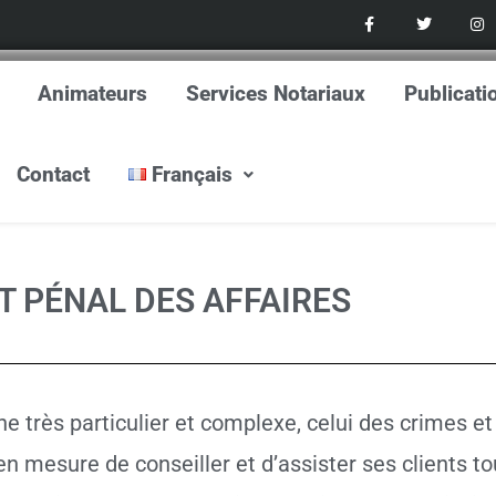
F
T
I
a
w
n
c
i
s
e
t
t
b
t
a
o
e
g
Animateurs
Services Notariaux
Publicati
o
r
r
k
a
-
m
f
Contact
Français
T PÉNAL DES AFFAIRES
ès particulier et complexe, celui des crimes et dé
 en mesure de conseiller et d’assister ses clients t