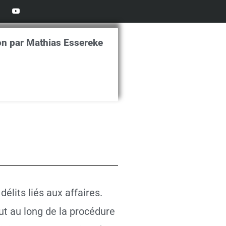
Y
o
u
t
u
b
on par Mathias Essereke
e
lits liés aux affaires.
out au long de la procédure