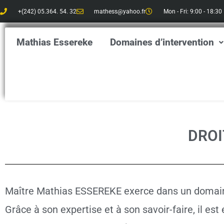
Aller
+(242) 05.364. 54. 32
mathess@yahoo.fr
Mon - Fri: 9:00 - 18:30
au
contenu
Mathias Essereke
Domaines d’intervention
DROI
Maître Mathias ESSEREKE exerce dans un domaine tr
Grâce à son expertise et à son savoir-faire, il est