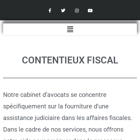
Aller
F
T
I
Y
a
w
n
o
au
c
i
s
u
contenu
e
t
t
t
b
t
a
u
Menu
o
e
g
b
o
r
r
e
k
a
-
m
f
CONTENTIEUX FISCAL
Notre cabinet d’avocats se concentre
spécifiquement sur la fourniture d’une
assistance judiciaire dans les affaires fiscales.
Dans le cadre de nos services, nous offrons