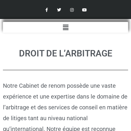
Aller
F
T
I
Y
a
w
n
o
au
c
i
s
u
contenu
e
t
t
t
b
t
a
u
Menu
o
e
g
b
o
r
r
e
k
a
-
m
f
DROIT DE L’ARBITRAGE
Notre Cabinet de renom possède une vaste
expérience et une expertise dans le domaine de
l’arbitrage et des services de conseil en matière
de litiges tant au niveau national
qu’international. Notre équipe est reconnue