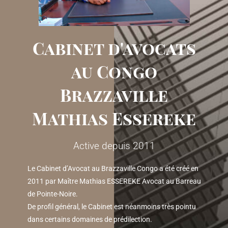
Cabinet d'avocats
au Congo
Brazzaville
Mathias Essereke
Active depuis 2011
Le Cabinet d’Avocat au Brazzaville Congo a été créé en
2011 par Maître Mathias ESSEREKE Avocat au Barreau
de Pointe-Noire.
De profil général, le Cabinet est néanmoins très pointu
dans certains domaines de prédilection.